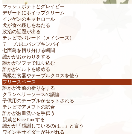
マッシュポテトとグレイビー
デザートにホイップクリーム
インゲンのキャセロール
犬が食べ残しをねだる
政治の話題が出る
テレビでパレード（メイシーズ）
テーブルにパンプキンパイ
七面鳥を切り分ける瞬間
誰かがおかわりをする
誰かがソファで眠り込む
誰かがベルトを緩める
高級な食器やテーブルクロスを使う
フリースペース
誰かが食前の祈りをする
クランベリーソースの議論
子供用のテーブルがセットされる
テレビでアメフトの試合
誰かがお皿洗いを手伝う
親戚とFaceTimeする
誰かが「感謝しているのは…」と言う
ワインやサイダーが注がれる