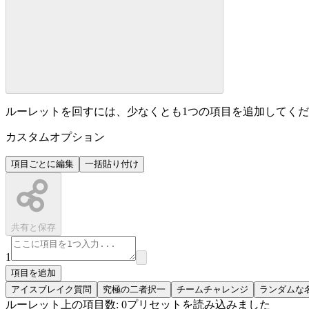
ルーレットを回すには、少なくとも1つの項目を追加してく
カスタムオプション
項目ごとに編集
一括貼り付け
共有と保存
1
項目を追加
アイスブレイク質問
究極の二者択一
チームチャレンジ
ランダムな
ルーレット上の項目数: 0
プリセットを読み込みました