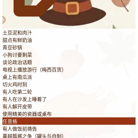
土豆泥和肉汁
甜点有鲜奶油
青豆砂锅
小狗讨要剩菜
谈论政治话题
电视上播放游行（梅西百货）
桌上有南瓜派
切火鸡时刻
有人吃第二轮
有人在沙发上睡着了
有人解开皮带
使用精美的瓷器或桌布
任意格
有人做饭前祷告
蔓越莓酱之争（罐头与自制）