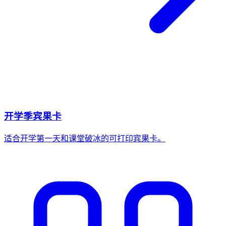
开学季宾果卡
适合开学第一天和课堂破冰的可打印宾果卡。