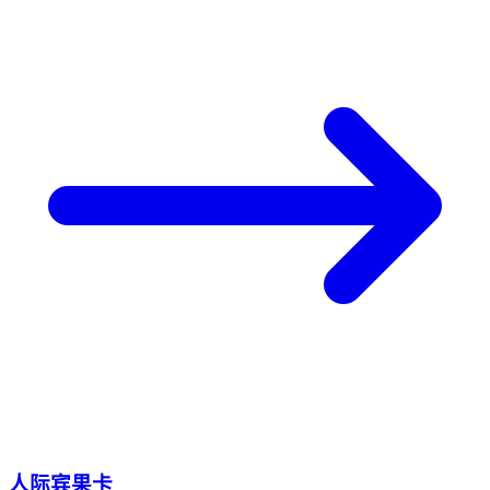
人际宾果卡