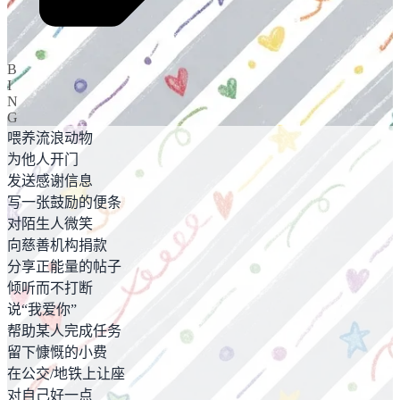
B
I
N
G
喂养流浪动物
为他人开门
发送感谢信息
写一张鼓励的便条
对陌生人微笑
向慈善机构捐款
分享正能量的帖子
倾听而不打断
说“我爱你”
帮助某人完成任务
留下慷慨的小费
在公交/地铁上让座
对自己好一点