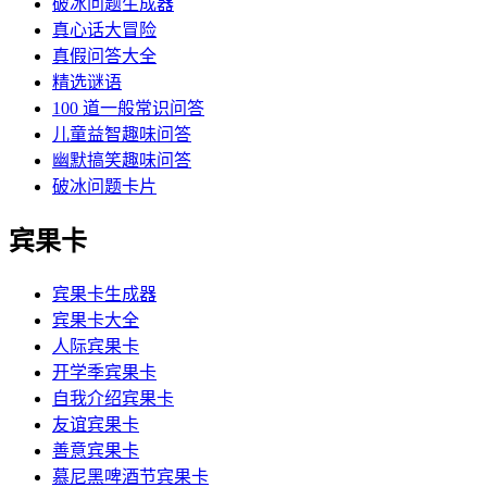
破冰问题生成器
真心话大冒险
真假问答大全
精选谜语
100 道一般常识问答
儿童益智趣味问答
幽默搞笑趣味问答
破冰问题卡片
宾果卡
宾果卡生成器
宾果卡大全
人际宾果卡
开学季宾果卡
自我介绍宾果卡
友谊宾果卡
善意宾果卡
慕尼黑啤酒节宾果卡