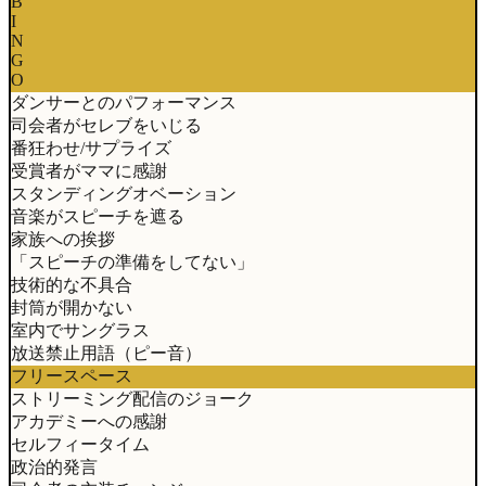
B
I
N
G
O
ダンサーとのパフォーマンス
司会者がセレブをいじる
番狂わせ/サプライズ
受賞者がママに感謝
スタンディングオベーション
音楽がスピーチを遮る
家族への挨拶
「スピーチの準備をしてない」
技術的な不具合
封筒が開かない
室内でサングラス
放送禁止用語（ピー音）
フリースペース
ストリーミング配信のジョーク
アカデミーへの感謝
セルフィータイム
政治的発言