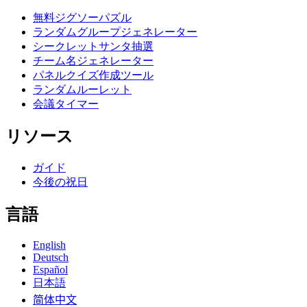
無料ジグソーパズル
ランダムグループジェネレーター
シークレットサンタ抽選
チーム名ジェネレーター
パネルクイズ作成ツール
ランダムルーレット
会議タイマー
リソース
ガイド
今後の祝日
言語
English
Deutsch
Español
日本語
简体中文