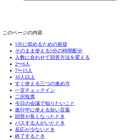
このページの内容
5分に収めるための前提
そのまま使える5分の時間配分
人数に合わせて回答方法を変える
2〜6人
7〜15人
16人以上
すぐ使える三つの進め方
一言チェックイン
二択投票
今日の会議で知りたいこと
進行中に使える短い言葉
回答が長くなったとき
パスする人がいたとき
反応が少ないとき
終了するとき