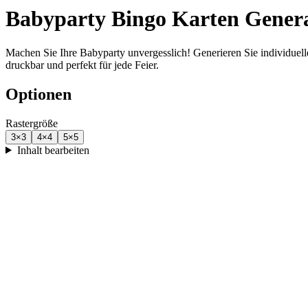
Babyparty Bingo Karten Gener
Machen Sie Ihre Babyparty unvergesslich! Generieren Sie individue
druckbar und perfekt für jede Feier.
Optionen
Rastergröße
3
×
3
4
×
4
5
×
5
Inhalt bearbeiten