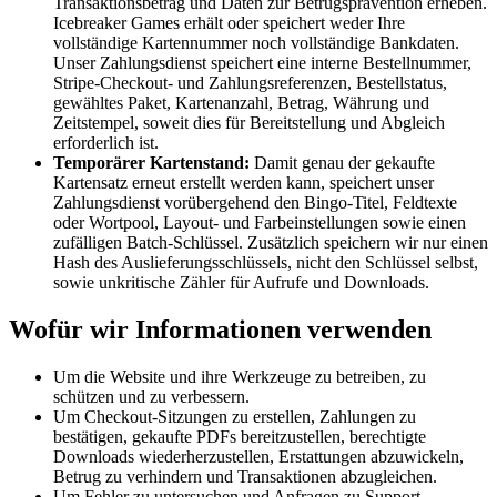
Transaktionsbetrag und Daten zur Betrugsprävention erheben.
Icebreaker Games erhält oder speichert weder Ihre
vollständige Kartennummer noch vollständige Bankdaten.
Unser Zahlungsdienst speichert eine interne Bestellnummer,
Stripe-Checkout- und Zahlungsreferenzen, Bestellstatus,
gewähltes Paket, Kartenanzahl, Betrag, Währung und
Zeitstempel, soweit dies für Bereitstellung und Abgleich
erforderlich ist.
Temporärer Kartenstand:
Damit genau der gekaufte
Kartensatz erneut erstellt werden kann, speichert unser
Zahlungsdienst vorübergehend den Bingo-Titel, Feldtexte
oder Wortpool, Layout- und Farbeinstellungen sowie einen
zufälligen Batch-Schlüssel. Zusätzlich speichern wir nur einen
Hash des Auslieferungsschlüssels, nicht den Schlüssel selbst,
sowie unkritische Zähler für Aufrufe und Downloads.
Wofür wir Informationen verwenden
Um die Website und ihre Werkzeuge zu betreiben, zu
schützen und zu verbessern.
Um Checkout-Sitzungen zu erstellen, Zahlungen zu
bestätigen, gekaufte PDFs bereitzustellen, berechtigte
Downloads wiederherzustellen, Erstattungen abzuwickeln,
Betrug zu verhindern und Transaktionen abzugleichen.
Um Fehler zu untersuchen und Anfragen zu Support,