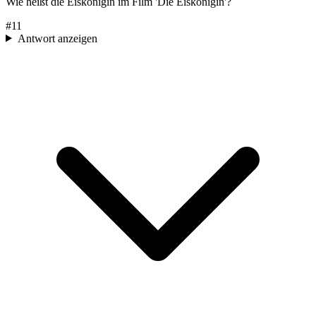
Wie heißt die Eiskönigin im Film 'Die Eiskönigin'?
#
11
Antwort anzeigen