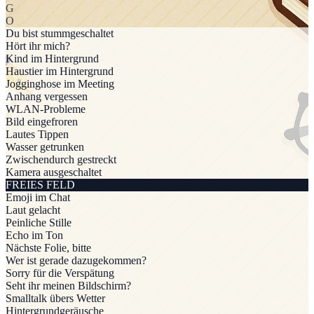
G
O
Du bist stummgeschaltet
Hört ihr mich?
Kind im Hintergrund
Haustier im Hintergrund
Jogginghose im Meeting
Anhang vergessen
WLAN-Probleme
Bild eingefroren
Lautes Tippen
Wasser getrunken
Zwischendurch gestreckt
Kamera ausgeschaltet
FREIES FELD
Emoji im Chat
Laut gelacht
Peinliche Stille
Echo im Ton
Nächste Folie, bitte
Wer ist gerade dazugekommen?
Sorry für die Verspätung
Seht ihr meinen Bildschirm?
Smalltalk übers Wetter
Hintergrundgeräusche