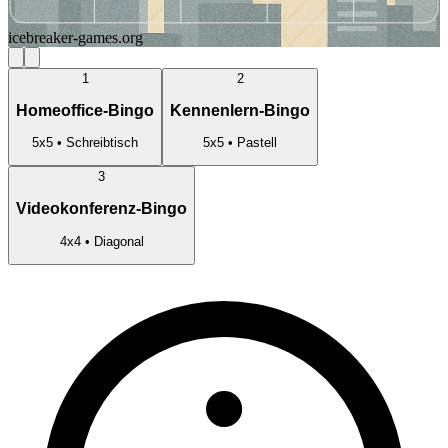
icebreaker-games.org
1
2
Homeoffice-Bingo
Kennenlern-Bingo
5
x
5
•
Schreibtisch
5
x
5
•
Pastell
3
Videokonferenz-Bingo
4
x
4
•
Diagonal