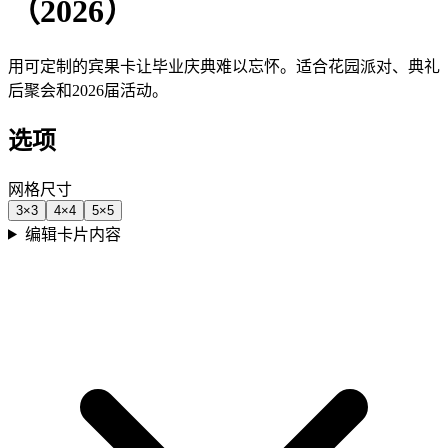
（2026）
用可定制的宾果卡让毕业庆典难以忘怀。适合花园派对、典礼
后聚会和2026届活动。
选项
网格尺寸
3
×
3
4
×
4
5
×
5
编辑卡片内容