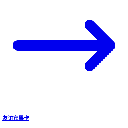
友谊宾果卡