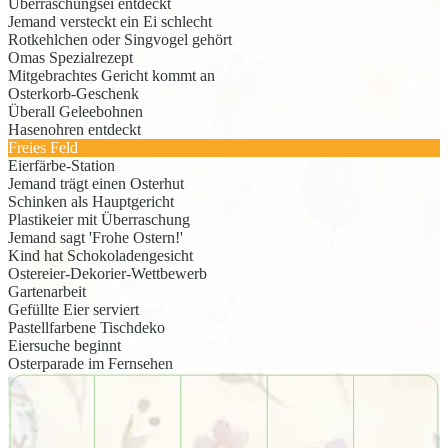
Überraschungsei entdeckt
Jemand versteckt ein Ei schlecht
Rotkehlchen oder Singvogel gehört
Omas Spezialrezept
Mitgebrachtes Gericht kommt an
Osterkorb-Geschenk
Überall Geleebohnen
Hasenohren entdeckt
Freies Feld
Eierfärbe-Station
Jemand trägt einen Osterhut
Schinken als Hauptgericht
Plastikeier mit Überraschung
Jemand sagt 'Frohe Ostern!'
Kind hat Schokoladengesicht
Ostereier-Dekorier-Wettbewerb
Gartenarbeit
Gefüllte Eier serviert
Pastellfarbene Tischdeko
Eiersuche beginnt
Osterparade im Fernsehen