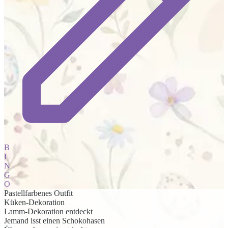
B
I
N
G
O
Pastellfarbenes Outfit
Küken-Dekoration
Lamm-Dekoration entdeckt
Jemand isst einen Schokohasen