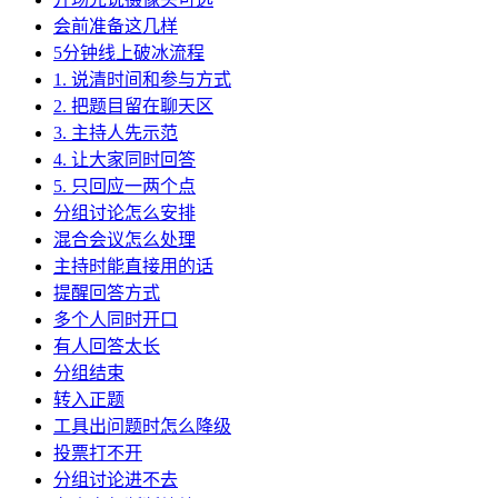
会前准备这几样
5分钟线上破冰流程
1. 说清时间和参与方式
2. 把题目留在聊天区
3. 主持人先示范
4. 让大家同时回答
5. 只回应一两个点
分组讨论怎么安排
混合会议怎么处理
主持时能直接用的话
提醒回答方式
多个人同时开口
有人回答太长
分组结束
转入正题
工具出问题时怎么降级
投票打不开
分组讨论进不去