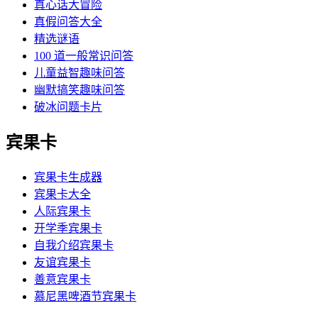
真心话大冒险
真假问答大全
精选谜语
100 道一般常识问答
儿童益智趣味问答
幽默搞笑趣味问答
破冰问题卡片
宾果卡
宾果卡生成器
宾果卡大全
人际宾果卡
开学季宾果卡
自我介绍宾果卡
友谊宾果卡
善意宾果卡
慕尼黑啤酒节宾果卡