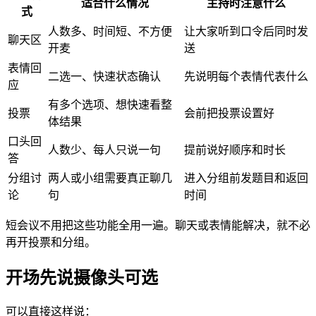
适合什么情况
主持时注意什么
式
人数多、时间短、不方便
让大家听到口令后同时发
聊天区
开麦
送
表情回
二选一、快速状态确认
先说明每个表情代表什么
应
有多个选项、想快速看整
投票
会前把投票设置好
体结果
口头回
人数少、每人只说一句
提前说好顺序和时长
答
分组讨
两人或小组需要真正聊几
进入分组前发题目和返回
论
句
时间
短会议不用把这些功能全用一遍。聊天或表情能解决，就不必
再开投票和分组。
开场先说摄像头可选
可以直接这样说：