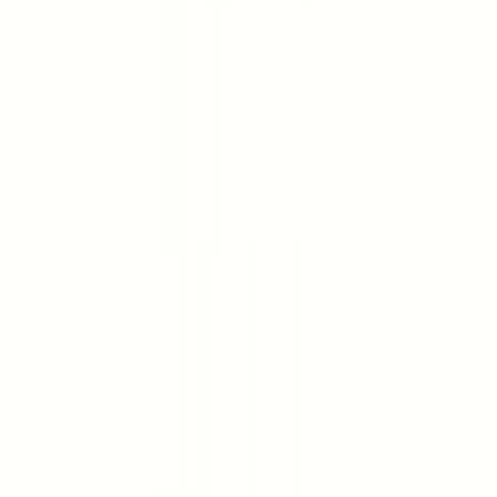
Guías
Inicio