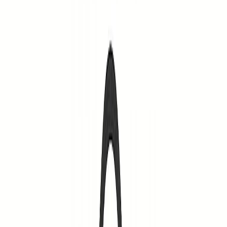
Todos los juegos rompehielos