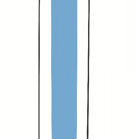
1
Prepara una lista de preguntas simples y divertidas (ej.,
'¿Cuál es tu ingrediente de pizza favorito?', '¿Cuál fue el
primer concierto al que asististe?').
2
Ve alrededor de la sala y haz que cada persona responda una
pregunta diferente lo más rápido posible.
3
Mantenlo en movimiento para mantener una atmósfera de
alta energía y espontánea.