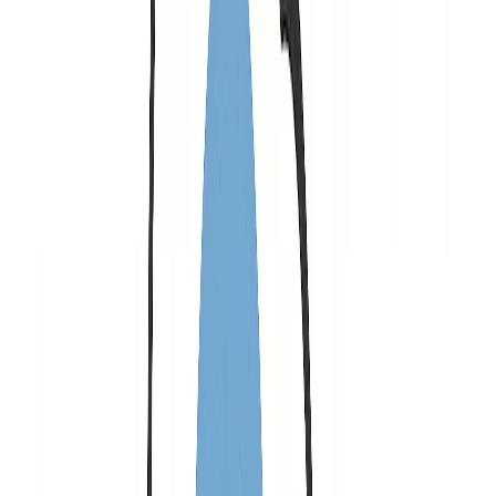
Imprimir Guía de Juego