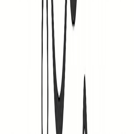
vez—estilo palomitas de maíz, sin orden.
Mejor Personal: Cada persona elige su pregunta favorita de
una lista para responder.
Encuesta Zoom: Usa encuestas incorporadas para preguntas
de opción múltiple, luego discute divisiones interesantes.