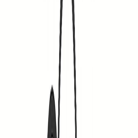
Preguntas Rápidas
Preguntas Rápidas
Preguntas Rápidas es un rompehielos de fuego rápido para
reuniones. Los participantes responden preguntas cortas y divertidas
para romper el silencio. Genial para equipos virtuales y presenciales.