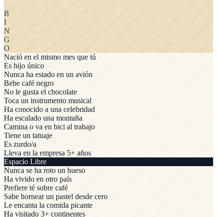
B
I
N
G
O
Nació en el mismo mes que tú
Es hijo único
Nunca ha estado en un avión
Bebe café negro
No le gusta el chocolate
Toca un instrumento musical
Ha conocido a una celebridad
Ha escalado una montaña
Camina o va en bici al trabajo
Tiene un tatuaje
Es zurdo/a
Lleva en la empresa 5+ años
Espacio Libre
Nunca se ha roto un hueso
Ha vivido en otro país
Prefiere té sobre café
Sabe hornear un pastel desde cero
Le encanta la comida picante
Ha visitado 3+ continentes