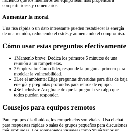
haciendo que los miembros del equipo sean más propensos a
compartir ideas y comentarios.
Aumentar la moral
Una risa rápida o un dato interesante pueden restablecer la energía
de una reunión, reduciendo el estrés y aumentando el compromiso.
Cómo usar estas preguntas efectivamente
1
Mantenlo breve: Dedica los primeros 5 minutos de una
reunión a un rompehielos.
2
Empieza tú: Como líder, responde la pregunta primero para
modelar la vulnerabilidad.
3
Lee el ambiente: Elige preguntas divertidas para días de baja
energía y preguntas profundas para retiros de equipo.
4
Sé inclusivo: Asegúrate de que la pregunta sea algo que
todos puedan responder.
Consejos para equipos remotos
Para equipos distribuidos, los rompehielos son vitales. Usa el chat
para respuestas rápidas o salas de grupos pequeños para discusiones
más profundas. Los rompehielos visuales (como 'muéstranos un